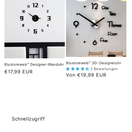
Blustoreweb™ 3D-Designeruhr
Blustoreweb™ Designer-Wanduhr
2 Bewertungen
N
€17,99 EUR
N
Von €19,99 EUR
o
o
r
r
m
m
a
a
l
l
e
e
Schnellzugriff
r
r
P
P