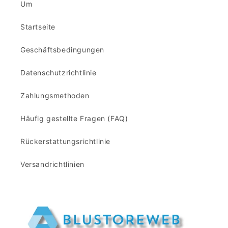
Um
r
r
e
e
Startseite
i
i
s
s
Geschäftsbedingungen
Datenschutzrichtlinie
Zahlungsmethoden
Häufig gestellte Fragen (FAQ)
Rückerstattungsrichtlinie
Versandrichtlinien