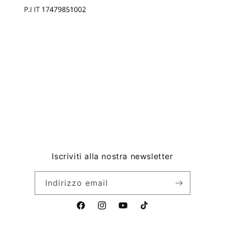
Iscriviti alla nostra newsletter
Indirizzo email
F
I
Y
T
a
n
o
i