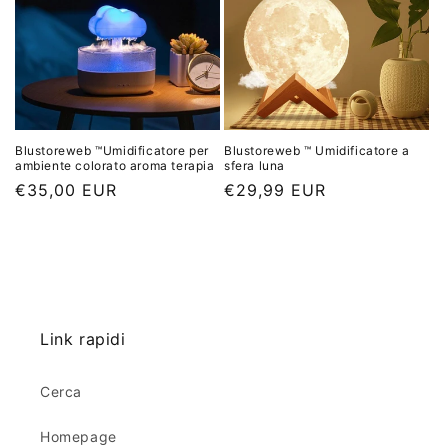
o
o
d
d
i
i
l
l
i
i
s
s
Blustoreweb ™Umidificatore per
Blustoreweb ™ Umidificatore a
t
t
ambiente colorato aroma terapia
sfera luna
i
i
P
€35,00 EUR
P
€29,99 EUR
n
n
r
r
o
o
e
e
z
z
z
z
o
o
d
d
Link rapidi
i
i
l
l
Cerca
i
i
s
s
Homepage