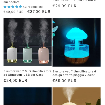
Blustoreweb ™ - Umidificatore
multicolore
P
€29,99 EUR
43 recensioni
r
P
P
€37,00 EUR
€49,99 EUR
e
r
r
z
e
e
z
z
z
o
z
z
d
o
o
i
d
s
l
i
c
i
l
o
s
i
n
t
s
t
Blustoreweb ™ Mini Umidificatore
Blustoreweb ™ Umidificatore di
i
t
a
ad Ultrasuoni USB per Casa
design effetto pioggia 7 colori
n
i
t
P
€24,00 EUR
P
€59,00 EUR
o
n
o
r
r
o
e
e
z
z
z
z