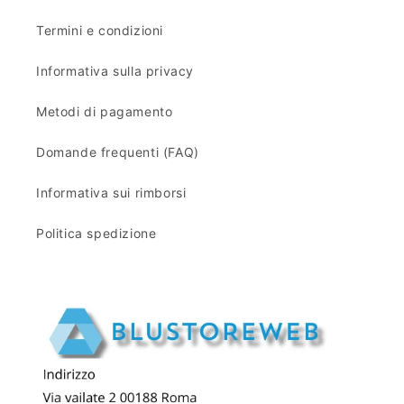
t
t
i
i
Termini e condizioni
n
n
o
o
Informativa sulla privacy
Metodi di pagamento
Domande frequenti (FAQ)
Informativa sui rimborsi
Politica spedizione