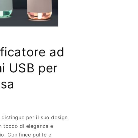
ficatore ad
ni USB per
asa
 distingue per il suo design
n tocco di eleganza e
o. Con linee pulite e