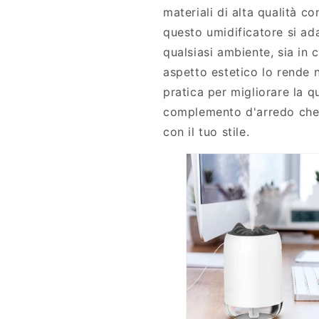
materiali di alta qualità c
l
a
t
s
questo umidificatore si ad
r
u
qualsiasi ambiente, sia in c
a
o
aspetto estetico lo rende 
s
n
u
i
pratica per migliorare la q
o
U
complemento d'arredo che
n
S
con il tuo stile.
i
B
U
p
S
e
B
r
p
C
e
a
r
s
C
a
a
s
a