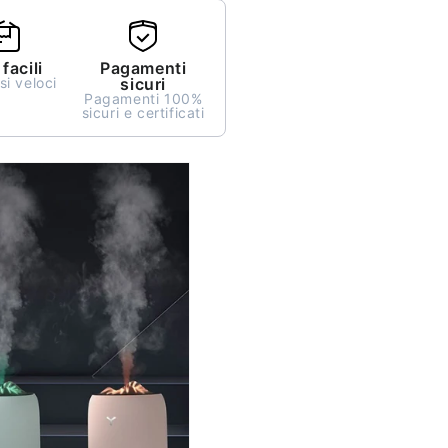
facili
Pagamenti
i veloci
sicuri
Pagamenti 100%
sicuri e certificati