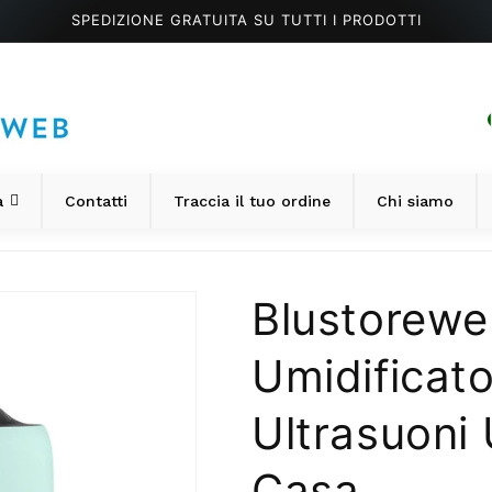
SPEDIZIONE GRATUITA SU TUTTI I PRODOTTI
a
Contatti
Traccia il tuo ordine
Chi siamo
Blustorewe
Umidificat
Ultrasuoni
Casa