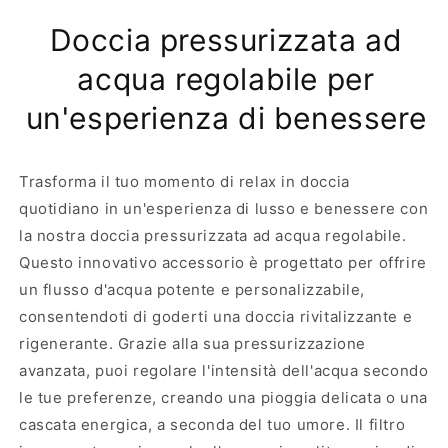
o
f
Doccia pressurizzata ad
s
f
o
i
acqua regolabile per
f
o
f
n
un'esperienza di benessere
i
e
o
d
n
o
e
c
Trasforma il tuo momento di relax in doccia
d
c
quotidiano in un'esperienza di lusso e benessere con
o
i
la nostra doccia pressurizzata ad acqua regolabile.
c
a
Questo innovativo accessorio è progettato per offrire
c
i
un flusso d'acqua potente e personalizzabile,
a
consentendoti di goderti una doccia rivitalizzante e
rigenerante. Grazie alla sua pressurizzazione
avanzata, puoi regolare l'intensità dell'acqua secondo
le tue preferenze, creando una pioggia delicata o una
cascata energica, a seconda del tuo umore. Il filtro