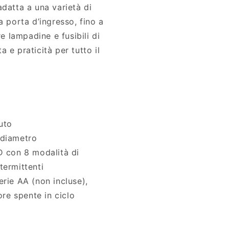
adatta a una varietà di
a porta d’ingresso, fino a
re lampadine e fusibili di
 e praticità per tutto il
uto
 diametro
D con 8 modalità di
ntermittenti
erie AA (non incluse),
re spente in ciclo