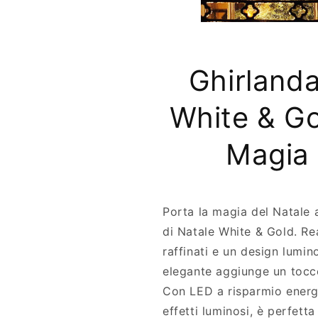
™
i
G
r
h
l
i
a
r
n
Ghirlanda
l
d
a
a
White & Go
n
n
d
a
a
t
Magia 
n
a
a
l
t
i
a
z
Porta la magia del Natale 
l
i
i
a
di Natale White & Gold. Re
z
raffinati e un design lumin
i
elegante aggiunge un tocco
a
Con LED a risparmio ener
effetti luminosi, è perfett