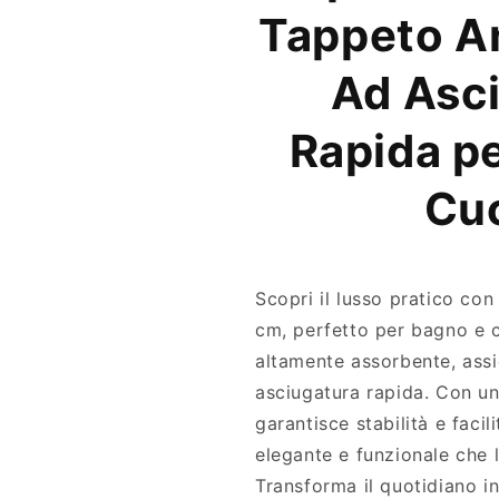
S
e
Tappeto An
u
r
p
A
e
s
Ad Asc
r
s
A
o
Rapida p
s
r
s
b
o
e
Cu
r
n
b
t
e
e
n
d
Scopri il lusso pratico co
t
a
e
C
cm, perfetto per bagno e c
d
u
altamente assorbente, ass
a
c
asciugatura rapida. Con u
C
i
u
n
garantisce stabilità e facili
c
a
elegante e funzionale che 
i
o
Transforma il quotidiano in
n
d