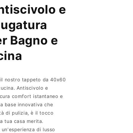
tiscivolo e
iugatura
er Bagno e
cina
n il nostro tappeto da 40x60
ucina. Antiscivolo e
icura comfort istantaneo e
na base innovativa che
tà di pulizia, è il tocco
la tua casa merita.
 un'esperienza di lusso