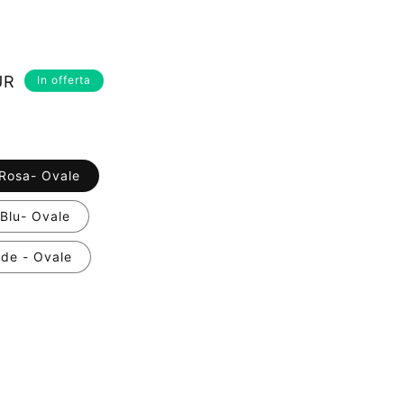
UR
In offerta
Rosa- Ovale
Blu- Ovale
rde - Ovale