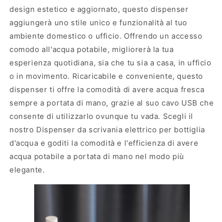
t
o
design estetico e aggiornato, questo dispenser
i
a
aggiungerà uno stile unico e funzionalità al tuo
c
c
ambiente domestico o ufficio. Offrendo un accesso
o
q
a
u
comodo all'acqua potabile, migliorerà la tua
c
a
esperienza quotidiana, sia che tu sia a casa, in ufficio
q
o in movimento. Ricaricabile e conveniente, questo
u
dispenser ti offre la comodità di avere acqua fresca
a
sempre a portata di mano, grazie al suo cavo USB che
consente di utilizzarlo ovunque tu vada. Scegli il
nostro Dispenser da scrivania elettrico per bottiglia
d'acqua e goditi la comodità e l'efficienza di avere
acqua potabile a portata di mano nel modo più
elegante.