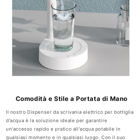
w
™
e
D
b
i
™
s
D
t
i
r
s
i
t
b
r
u
i
t
b
o
u
r
t
e
o
a
r
u
Comodità e Stile a Portata di Mano
e
t
a
o
u
m
Il nostro Dispenser da scrivania elettrico per bottiglia
t
a
d'acqua è la soluzione ideale per garantire
o
t
un'accesso rapido e pratico all'acqua potabile in
m
i
qualsiasi momento e in qualsiasi luogo. Con il suo
a
c