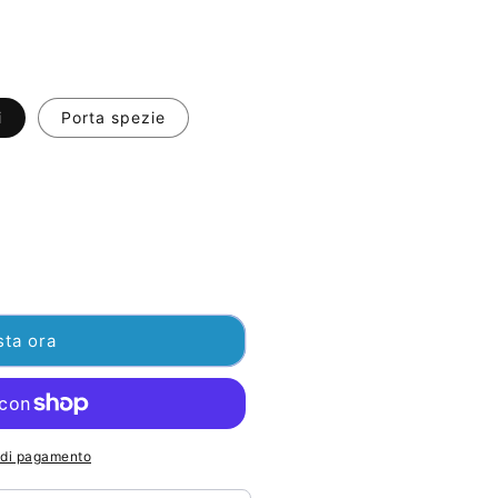
i
Porta spezie
sta ora
i di pagamento