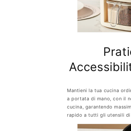
™
r
-
g
O
a
r
n
g
i
a
z
n
z
Prati
i
a
z
t
z
o
Accessibili
a
r
t
e
o
p
r
e
Mantieni la tua cucina ordi
e
r
p
C
a portata di mano, con il 
e
u
cucina, garantendo massi
r
c
rapido a tutti gli utensili d
C
i
u
n
c
a