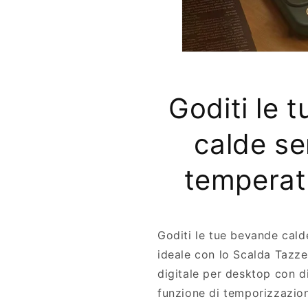
™
c
-
a
S
l
c
d
a
a
l
T
d
a
Goditi le 
a
z
T
z
calde se
a
e
z
z
temperat
e
Goditi le tue bevande cal
ideale con lo Scalda Tazze,
digitale per desktop con d
funzione di temporizzazion