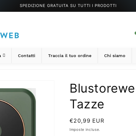
SPEDIZIONE GRATUITA SU TUTTI I PRODOTTI
a
Contatti
Traccia il tuo ordine
Chi siamo
Blustorewe
Tazze
P
€20,99 EUR
r
Imposte incluse.