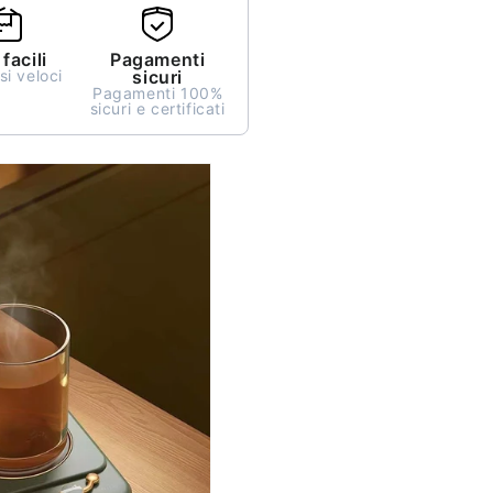
facili
Pagamenti
i veloci
sicuri
Pagamenti 100%
sicuri e certificati