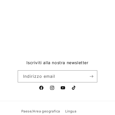
Iscriviti alla nostra newsletter
Indirizzo email
F
I
Y
T
a
n
o
i
c
s
u
k
e
t
T
T
Paese/Area geografica
Lingua