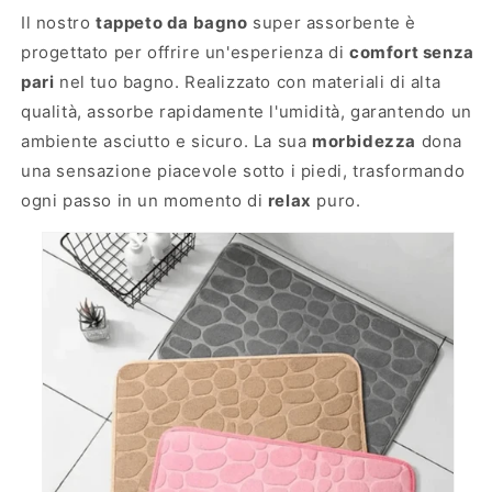
e
b
Il nostro
tappeto da bagno
super assorbente è
w
™
progettato per offrire un'esperienza di
comfort senza
e
T
pari
nel tuo bagno. Realizzato con materiali di alta
b
a
™
p
qualità, assorbe rapidamente l'umidità, garantendo un
T
p
ambiente asciutto e sicuro. La sua
morbidezza
dona
a
e
una sensazione piacevole sotto i piedi, trasformando
p
t
p
o
ogni passo in un momento di
relax
puro.
e
s
t
u
o
p
s
e
u
r
p
a
e
s
r
s
a
o
s
r
s
b
o
e