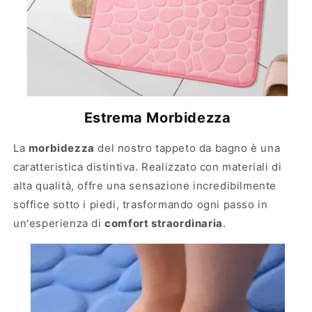
r
n
b
t
e
e
n
t
e
Estrema Morbidezza
La
morbidezza
del nostro tappeto da bagno è una
caratteristica distintiva. Realizzato con materiali di
alta qualità, offre una sensazione incredibilmente
soffice sotto i piedi, trasformando ogni passo in
un'esperienza di
comfort straordinaria
.