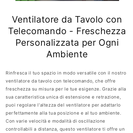
l
o
a
r
Ventilatore da Tavolo con
t
e
o
m
Telecomando - Freschezza
r
u
e
l
Personalizzata per Ogni
m
t
u
i
Ambiente
l
f
t
u
i
n
Rinfresca il tuo spazio in modo versatile con il nostro
f
z
u
i
ventilatore da tavolo con telecomando, che offre
n
o
freschezza su misura per le tue esigenze. Grazie alla
z
n
sua caratteristica unica di estensione e retrazione,
i
e
o
b
puoi regolare l'altezza del ventilatore per adattarlo
n
i
perfettamente alla tua posizione e al tuo ambiente.
e
a
Con varie velocità e modalità di oscillazione
b
n
controllabili a distanza, questo ventilatore ti offre un
i
c