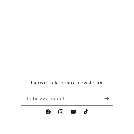
Iscriviti alla nostra newsletter
Indirizzo email
F
I
Y
T
a
n
o
i
c
s
u
k