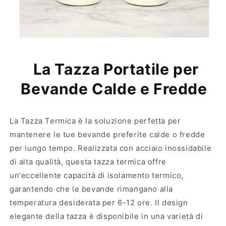
e
o
r
s
m
t
o
e
s
r
t
m
La Tazza Portatile per
e
i
r
c
Bevande Calde e Fredde
m
o
i
c
La Tazza Termica è la soluzione perfetta per
o
mantenere le tue bevande preferite calde o fredde
per lungo tempo. Realizzata con acciaio inossidabile
di alta qualità, questa tazza termica offre
un'eccellente capacità di isolamento termico,
garantendo che le bevande rimangano alla
temperatura desiderata per 6-12 ore. Il design
elegante della tazza è disponibile in una varietà di