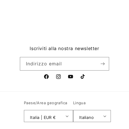
Iscriviti alla nostra newsletter
Indirizzo email
F
I
Y
T
a
n
o
i
c
s
u
k
e
t
T
T
Paese/Area geografica
Lingua
b
a
u
o
o
g
b
k
Italia | EUR €
Italiano
o
r
e