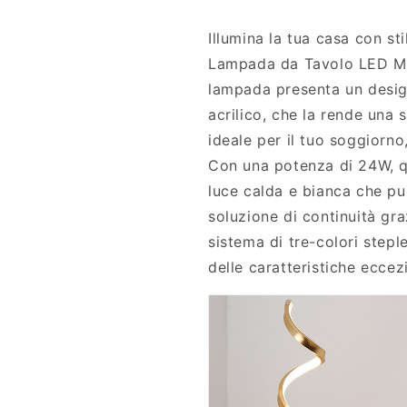
E
o
D
d
Illumina la tua casa con st
M
e
Lampada da Tavolo LED Mo
o
r
lampada presenta un desig
d
n
e
a
acrilico, che la rende una
r
i
ideale per il tuo soggiorno
n
n
Con una potenza di 24W, q
a
M
i
e
luce calda e bianca che pu
n
t
soluzione di continuità gra
M
a
sistema di tre-colori step
e
l
t
l
delle caratteristiche ecce
a
o
l
c
l
o
o
n
c
T
o
r
n
e