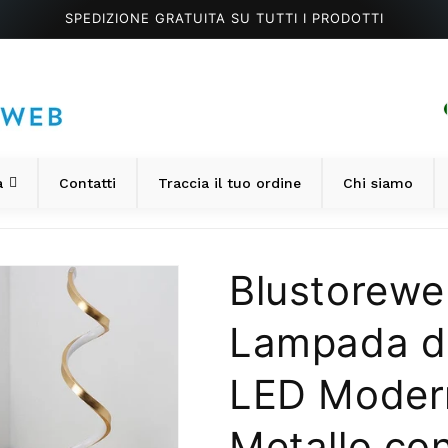
SPEDIZIONE GRATUITA SU TUTTI I PRODOTTI
a
Contatti
Traccia il tuo ordine
Chi siamo
Blustorewe
Lampada d
LED Moder
Metallo con