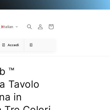
C
A
a
c
r
c
r
Italian
e
e
d
ll
i
o
Accedi
b ™
a Tavolo
na in
 Tre Colori