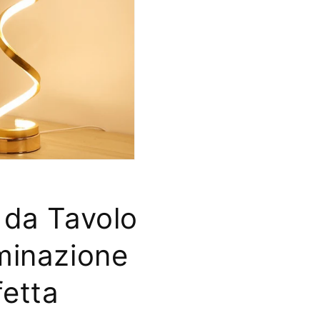
da Tavolo
uminazione
fetta