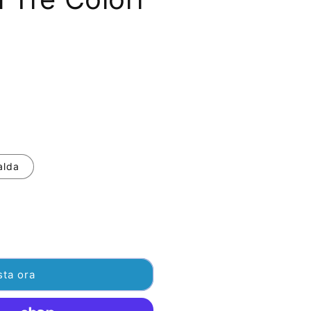
alda
sta ora