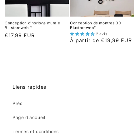
o
n
Conception d'horloge murale
Conception de montres 3D
Blustoreweb ™
Blustoreweb™
:
2 avis
P
€17,99 EUR
P
À partir de €19,99 EUR
r
r
i
i
x
x
h
h
a
a
b
b
Liens rapides
i
i
t
t
u
Près
u
e
e
l
Page d'accueil
l
Termes et conditions