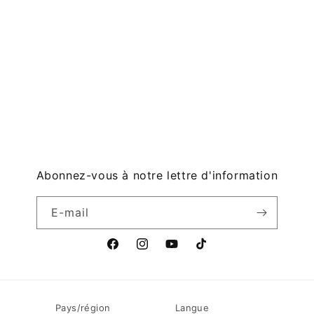
Abonnez-vous à notre lettre d'information
E-mail
F
I
Y
T
a
n
o
i
c
s
u
k
e
t
T
T
Pays/région
Langue